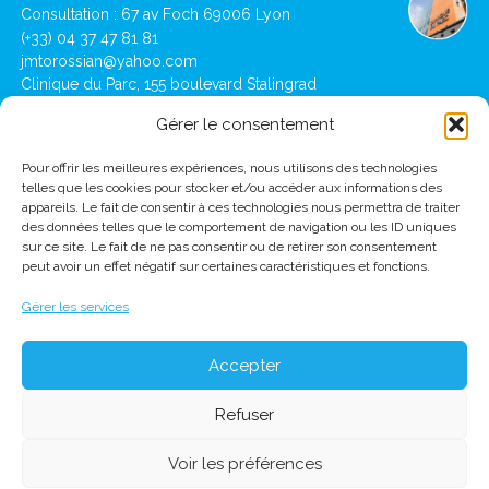
Consultation : 67 av Foch 69006 Lyon
(+33) 04 37 47 81 81
jmtorossian@yahoo.com
Clinique du Parc, 155 boulevard Stalingrad
69006 Lyon
Gérer le consentement
Pour offrir les meilleures expériences, nous utilisons des technologies
Lausanne
telles que les cookies pour stocker et/ou accéder aux informations des
Clinique de Montchoisi : Ch des Allinges 10,
appareils. Le fait de consentir à ces technologies nous permettra de traiter
1001 Lausanne
des données telles que le comportement de navigation ou les ID uniques
(+41) 21 619 39 39
sur ce site. Le fait de ne pas consentir ou de retirer son consentement
jmtorossian@montchoisi.ch
peut avoir un effet négatif sur certaines caractéristiques et fonctions.
Gérer les services
Accepter
Refuser
Voir les préférences