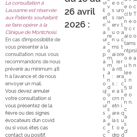
vr
e
o
c
La consultation à
v
e
o
c
26 avril
il
s
ur
o
Lausanne est réservée
o
ci
tr
T
et
s
ra
n
aux Patients souhaitant
u
n
e
o
2026 :
n’
er
v
t
se faire opérer à la
s
tr
c
r
a
u
o
a
Clinique de Montchoisi
.
re
ai
o
o
ur
n
u
c
En cas d’impossibilité de
c
ta
m
s
a
m
s
t
vous présenter à la
o
nt
pr
si
p
ai
or
e
consultation, nous vous
m
o
é
a
a
l
ie
r
recommandons de nous
m
u
h
n
s
à
nt
l
prévenir au minimum 48
a
le
e
t
:
er
a
h à l’avance et de nous
n
1
n
o
s
:
c
envoyer un mail.
d
5
si
uj
e
a
li
Vous devez annuler
o
e
o
o
cr
n
n
votre consultation si
n
n
n.
ur
et
n
i
vous présentez de la
s
c
s
ar
e
q
fièvre ou des signes
d
a
a
ia
s
u
évocateurs d’un covid
e
s
c
t
o
e
ou si vous êtes cas
c
d’
c
dr
p
d
contact ou positif.