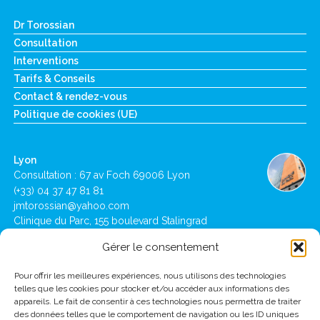
Dr Torossian
Consultation
Interventions
Tarifs & Conseils
Contact & rendez-vous
Politique de cookies (UE)
Lyon
Consultation : 67 av Foch 69006 Lyon
(+33) 04 37 47 81 81
jmtorossian@yahoo.com
Clinique du Parc, 155 boulevard Stalingrad
69006 Lyon
Gérer le consentement
Pour offrir les meilleures expériences, nous utilisons des technologies
Lausanne
telles que les cookies pour stocker et/ou accéder aux informations des
Clinique de Montchoisi : Ch des Allinges 10,
appareils. Le fait de consentir à ces technologies nous permettra de traiter
1001 Lausanne
des données telles que le comportement de navigation ou les ID uniques