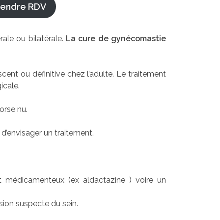
rendre RDV
ale ou bilatérale.
La cure de gynécomastie
ent ou définitive chez l’adulte. Le traitement
icale.
orse nu.
d’envisager un traitement.
t médicamenteux (ex aldactazine ) voire un
sion suspecte du sein.