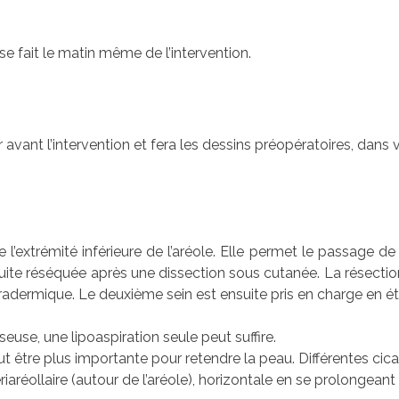
 se fait le matin même de l’intervention.
avant l’intervention et fera les dessins préopératoires, dans
e l’extrémité inférieure de l’aréole. Elle permet le passage de
te réséquée après une dissection sous cutanée. La résection
ntradermique. Le deuxième sein est ensuite pris en charge en éta
se, une lipoaspiration seule peut suffire.
peut être plus importante pour retendre la peau. Différentes ci
aréollaire (autour de l’aréole), horizontale en se prolongeant su