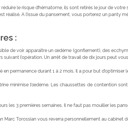
éduire le risque d’hématome, ils sont retirés le jour de votre 
est réalisé. A l’issue du pansement, vous porterez un panty m
res :
possible de voir apparaître un œdème (gonflement), des ecchymo
s suivant l’opération. Un arrêt de travail de dix jours peut vous
en permanence durant 1 à 2 mois. Il a pour but d’optimiser le 
itrine minimise l’œdème. Les chaussettes de contention sont
ours les 3 premières semaines. Il ne faut pas mouiller les pa
an Marc Torossian vous reverra personnellement au cabinet de 