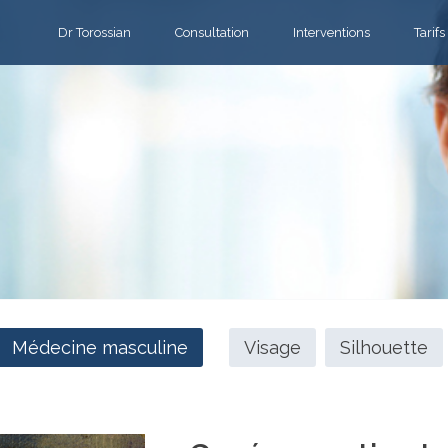
Dr Torossian
Consultation
Interventions
Tarifs
Médecine masculine
Visage
Silhouette