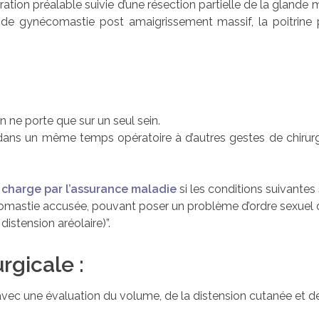
tion préalable suivie d’une résection partielle de la glande ma
cas de gynécomastie post amaigrissement massif, la poitrin
n ne porte que sur un seul sein.
ans un même temps opératoire à d’autres gestes de chirurgi
 charge par l’assurance maladie
si les conditions suivantes
comastie accusée, pouvant poser un problème d’ordre sexuel o
stension aréolaire)”.
rgicale :
avec une évaluation du volume, de la distension cutanée et de