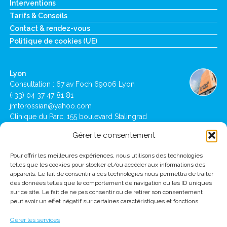
Interventions
Tarifs & Conseils
Contact & rendez-vous
Politique de cookies (UE)
Lyon
Consultation : 67 av Foch 69006 Lyon
(+33) 04 37 47 81 81
jmtorossian@yahoo.com
Clinique du Parc, 155 boulevard Stalingrad
69006 Lyon
Gérer le consentement
Pour offrir les meilleures expériences, nous utilisons des technologies
Lausanne
telles que les cookies pour stocker et/ou accéder aux informations des
Clinique de Montchoisi : Ch des Allinges 10,
appareils. Le fait de consentir à ces technologies nous permettra de traiter
1001 Lausanne
des données telles que le comportement de navigation ou les ID uniques
(+41) 21 619 39 39
sur ce site. Le fait de ne pas consentir ou de retirer son consentement
jmtorossian@montchoisi.ch
peut avoir un effet négatif sur certaines caractéristiques et fonctions.
Gérer les services