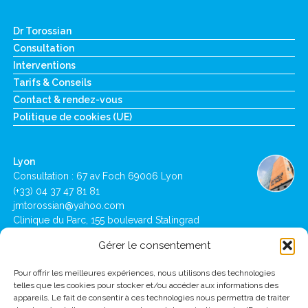
Dr Torossian
Consultation
Interventions
Tarifs & Conseils
Contact & rendez-vous
Politique de cookies (UE)
Lyon
Consultation : 67 av Foch 69006 Lyon
(+33) 04 37 47 81 81
jmtorossian@yahoo.com
Clinique du Parc, 155 boulevard Stalingrad
69006 Lyon
Gérer le consentement
Lausanne
Pour offrir les meilleures expériences, nous utilisons des technologies
telles que les cookies pour stocker et/ou accéder aux informations des
Clinique de Montchoisi : Ch des Allinges 10,
appareils. Le fait de consentir à ces technologies nous permettra de traiter
1001 Lausanne