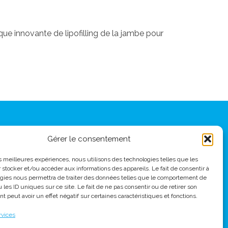
ue innovante de lipofilling de la jambe pour
 : 67 av Foch 69006 Lyon
Gérer le consentement
7 81 81
@yahoo.com
les meilleures expériences, nous utilisons des technologies telles que les
arc, 155 boulevard Stalingrad 69006 Lyon
 stocker et/ou accéder aux informations des appareils. Le fait de consentir à
gies nous permettra de traiter des données telles que le comportement de
 les ID uniques sur ce site. Le fait de ne pas consentir ou de retirer son
 peut avoir un effet négatif sur certaines caractéristiques et fonctions.
ontchoisi : Ch des Allinges 10, 1001 Lausanne
rvices
39 39