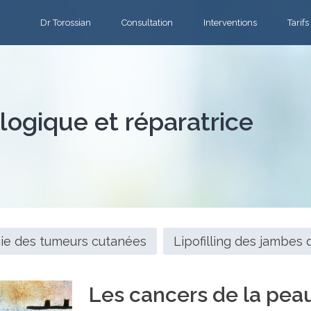
Dr Torossian
Consultation
Interventions
Tarifs
logique et réparatrice
gie des tumeurs cutanées
Lipofilling des jambes 
Les cancers de la peau