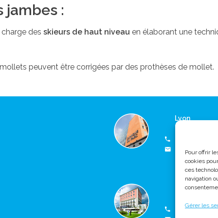
s jambes :
en charge des
skieurs de haut niveau
en élaborant une techniq
mollets peuvent être corrigées par des prothèses de mollet.
Lyon
Consultation
(+33) 04 37 4
jmtorossian
Pour offrir 
Clinique du P
cookies pour
ces technolo
navigation ou
consentement
Lausanne
Clinique de M
Gérer les se
(+41) 21 619 