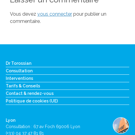
Vous devez
vous connecter
pour publier un
commentaire.
Dr Torossian
Consultation
Interventions
Tarifs & Conseils
Contact & rendez-vous
Politique de cookies (UE)
Lyon
Consultation : 67 av Foch 69006 Lyon
(+33) 04 37 47 81 81