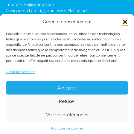
jmtorossian@yahoo.com
Clinique du Parc, 155 boulevard Stalingrad
69006 Lyon
Gérer le consentement
Pour offrir les meilleures expériences, nous utilisons des technologies
Lausanne
telles que les cookies pour stocker et/ou accéder aux informations des
Clinique de Montchoisi : Ch des Allinges 10,
appareils. Le fait de consentir à ces technologies nous permettra de traiter
1001 Lausanne
des données telles que le comportement de navigation ou les ID uniques
(+41) 21 619 39 39
sur ce site. Le fait de ne pas consentir ou de retirer son consentement
jmtorossian@montchoisi.ch
peut avoir un effet négatif sur certaines caractéristiques et fonctions.
Gérer les services
Accepter
Refuser
Voir les préférences
2026 Jean-Marc TOROSSIAN -
Mentions légales
Politique de cookies