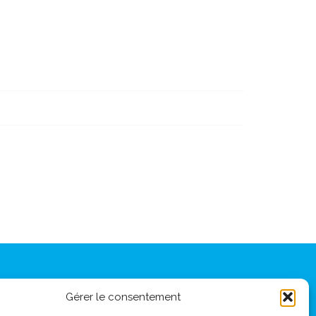
 : 67 av Foch 69006 Lyon
Gérer le consentement
7 81 81