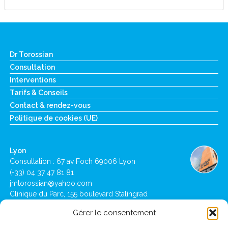
Dr Torossian
Consultation
Interventions
Tarifs & Conseils
Contact & rendez-vous
Politique de cookies (UE)
Lyon
Consultation : 67 av Foch 69006 Lyon
(+33) 04 37 47 81 81
jmtorossian@yahoo.com
Clinique du Parc, 155 boulevard Stalingrad
69006 Lyon
Gérer le consentement