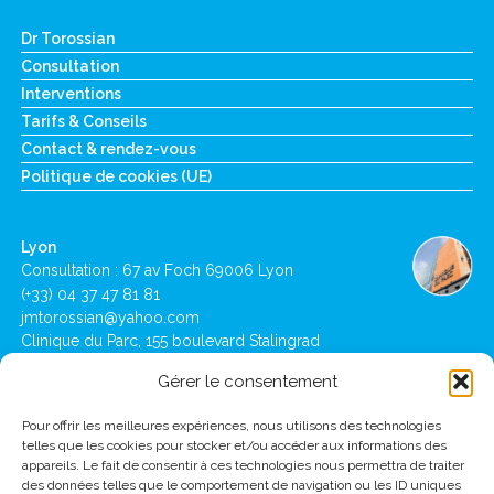
Dr Torossian
Consultation
Interventions
Tarifs & Conseils
Contact & rendez-vous
Politique de cookies (UE)
Lyon
Consultation : 67 av Foch 69006 Lyon
(+33) 04 37 47 81 81
jmtorossian@yahoo.com
Clinique du Parc, 155 boulevard Stalingrad
69006 Lyon
Gérer le consentement
Pour offrir les meilleures expériences, nous utilisons des technologies
Lausanne
telles que les cookies pour stocker et/ou accéder aux informations des
Clinique de Montchoisi : Ch des Allinges 10,
appareils. Le fait de consentir à ces technologies nous permettra de traiter
1001 Lausanne
des données telles que le comportement de navigation ou les ID uniques