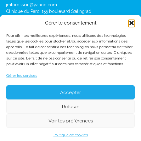
jmtorossian@yahoo.com
Clinique du Parc, 155 boulevard Stalingrad
69006 Lyon
Gérer le consentement
Pour offrir les meilleures expériences, nous utilisons des technologies
Lausanne
telles que les cookies pour stocker et/ou accéder aux informations des
Clinique de Montchoisi : Ch des Allinges 10,
appareils. Le fait de consentir à ces technologies nous permettra de traiter
1001 Lausanne
des données telles que le comportement de navigation ou les ID uniques
(+41) 21 619 39 39
sur ce site. Le fait de ne pas consentir ou de retirer son consentement
jmtorossian@montchoisi.ch
peut avoir un effet négatif sur certaines caractéristiques et fonctions.
Gérer les services
Accepter
Refuser
Voir les préférences
2026 Jean-Marc TOROSSIAN -
Mentions légales
Politique de cookies