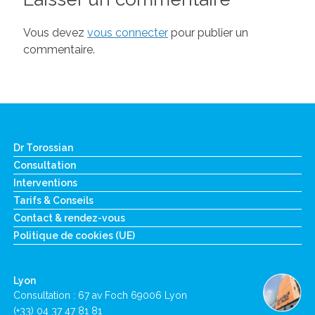
Vous devez
vous connecter
pour publier un
commentaire.
Dr Torossian
Consultation
Interventions
Tarifs & Conseils
Contact & rendez-vous
Politique de cookies (UE)
Lyon
Consultation : 67 av Foch 69006 Lyon
(+33) 04 37 47 81 81