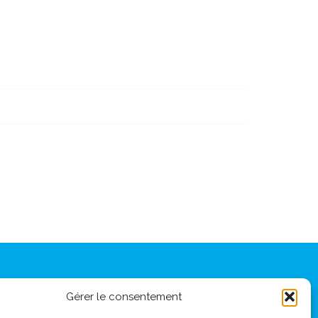
 : 67 av Foch 69006 Lyon
Gérer le consentement
7 81 81